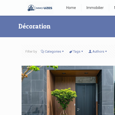
Home
Immobilier
Décoration
Filter by
Categories
Tags
Authors