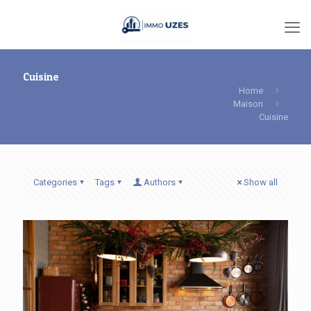
Cuisine
Home
Maison
Cuisine
Categories
Tags
Authors
Show all