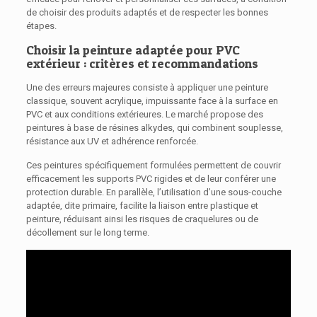
de choisir des produits adaptés et de respecter les bonnes
étapes.
Choisir la peinture adaptée pour PVC
extérieur : critères et recommandations
Une des erreurs majeures consiste à appliquer une peinture
classique, souvent acrylique, impuissante face à la surface en
PVC et aux conditions extérieures. Le marché propose des
peintures à base de résines alkydes, qui combinent souplesse,
résistance aux UV et adhérence renforcée.
Ces peintures spécifiquement formulées permettent de couvrir
efficacement les supports PVC rigides et de leur conférer une
protection durable. En parallèle, l’utilisation d’une sous-couche
adaptée, dite primaire, facilite la liaison entre plastique et
peinture, réduisant ainsi les risques de craquelures ou de
décollement sur le long terme.