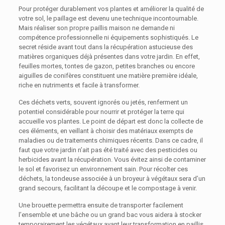
Pour protéger durablement vos plantes et améliorer la qualité de
votre sol, le paillage est devenu une technique incontournable.
Mais réaliser son propre paillis maison ne demande ni
compétence professionnelle ni équipements sophistiqués. Le
secret réside avant tout dans la récupération astucieuse des
matières organiques déjà présentes dans votre jardin. En effet,
feuilles mortes, tontes de gazon, petites branches ou encore
aiguilles de conifères constituent une matière première idéale,
riche en nutriments et facile à transformer.
Ces déchets verts, souvent ignorés ou jetés, renferment un
potentiel considérable pour nourrir et protéger la terre qui
accueille vos plantes. Le point de départ est donc la collecte de
ces éléments, en veillant à choisir des matériaux exempts de
maladies ou de traitements chimiques récents. Dans ce cadre, il
faut que votre jardin n’ait pas été traité avec des pesticides ou
herbicides avant la récupération. Vous évitez ainsi de contaminer
le sol et favorisez un environnement sain. Pour récolter ces
déchets, la tondeuse associée à un broyeur à végétaux sera d’un
grand secours, facilitant la découpe et le compostage à venir.
Une brouette permettra ensuite de transporter facilement
l’ensemble et une bâche ou un grand bac vous aidera à stocker
temporairement les végétaux avant leur transformation en paillis.