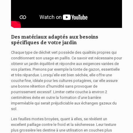
Des matériaux adaptés aux besoins
spécifiques de votre jardin
Chaque type de déchet vert possède des qualités propres qui
conditionnent son usage en paillis. Ce savoir est nécessaire pour
obtenir un jardin équilibré et répondre aux exigences variées de
vos plantes. Prenons par exemple la tonte de gazon, essentielle
et très répandue. Lorsqu’elle est bien séchée, elle offre une
couche fine, idéale pour les cultures potagères, car elle assure
une bonne rétention d’humidité sans provoquer de
pourrissement excessif. Limiter cette couche à environ 2
centimètres évite en outre la formation d’une barrière
imperméable qui serait préjudiciable aux échanges gazeux du
sol.
Les feuilles mortes broyées, quant à elles, se révèlent un
excellent paillage contre le froid et la sécheresse. Leur texture
plus grossière les destine à une utilisation en couches plus