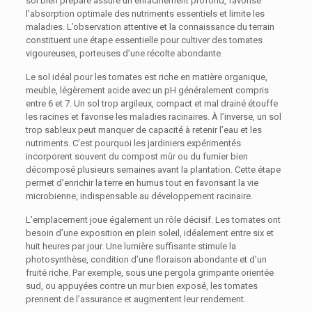
sol bien préparé assure un enracinement profond, favorise
l’absorption optimale des nutriments essentiels et limite les
maladies. L’observation attentive et la connaissance du terrain
constituent une étape essentielle pour cultiver des tomates
vigoureuses, porteuses d’une récolte abondante.
Le sol idéal pour les tomates est riche en matière organique,
meuble, légèrement acide avec un pH généralement compris
entre 6 et 7. Un sol trop argileux, compact et mal drainé étouffe
les racines et favorise les maladies racinaires. À l’inverse, un sol
trop sableux peut manquer de capacité à retenir l’eau et les
nutriments. C’est pourquoi les jardiniers expérimentés
incorporent souvent du compost mûr ou du fumier bien
décomposé plusieurs semaines avant la plantation. Cette étape
permet d’enrichir la terre en humus tout en favorisant la vie
microbienne, indispensable au développement racinaire.
L’emplacement joue également un rôle décisif. Les tomates ont
besoin d’une exposition en plein soleil, idéalement entre six et
huit heures par jour. Une lumière suffisante stimule la
photosynthèse, condition d’une floraison abondante et d’un
fruité riche. Par exemple, sous une pergola grimpante orientée
sud, ou appuyées contre un mur bien exposé, les tomates
prennent de l’assurance et augmentent leur rendement.