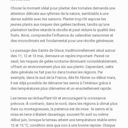
Choisir le moment idéal pour planter des tomates demande une
attention délicate aux rythmes de la nature, semblable à une
danse subtile avec les saisons. Planter trop tôt expose les
jeunes plants aux risques des gelées tardives, tandis qu’une
plantation tardive retarde la récolte et peut réduire la qualité des
fruits. Ainsi, comprendre l’influence du calendrier saisonnier et
des microclimats est fondamental pour une récolte généreuse.
Le passage des Saints de Glace, traditionnellement situé autour
des 11, 12 et 13 mai, demeure un repère important. Passé ce
seuil, les risques de gelée nocturne diminuent considérablement,
offrant un environnement plus sûr aux plants. Cependant, cette
date générale ne fait pas loi dans toutes les régions. Par
exemple, dans le sud de la France, dès fin février ou début mars,
il est déjà possible de démarrer les semis à l’intérieur grâce à
des températures plus clémentes et un ensoleillement rapide.
Les terres se réchauffent tôt et encouragent la croissance
précoce. À contrario, dans le nord, dans les régions à climat plus
frais ou montagneuses, la patience est de mise : le semis et la
mise en terre s’étalent davantage, souvent fin avril ou même
début juin, lorsque le terreau atteint une température stable entre
12 et 15 °C, condition sine qua non à une bonne reprise. Chaque